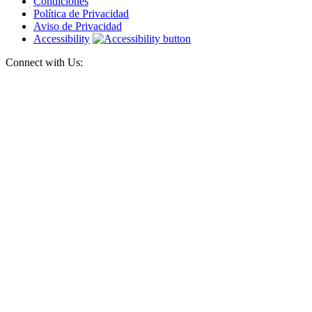
Condiciones
a
Política de Privacidad
los
Aviso de Privacidad
seres
Accessibility
hum
Connect with Us: