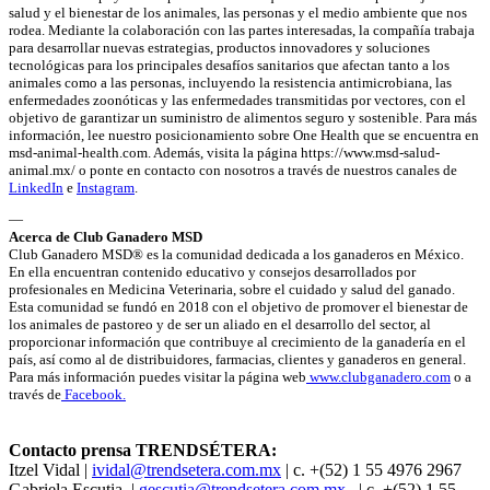
salud y el bienestar de los animales, las personas y el medio ambiente que nos
rodea. Mediante la colaboración con las partes interesadas, la compañía trabaja
para desarrollar nuevas estrategias, productos innovadores y soluciones
tecnológicas para los principales desafíos sanitarios que afectan tanto a los
animales como a las personas, incluyendo la resistencia antimicrobiana, las
enfermedades zoonóticas y las enfermedades transmitidas por vectores, con el
objetivo de garantizar un suministro de alimentos seguro y sostenible. Para más
información, lee nuestro posicionamiento sobre One Health que se encuentra en
msd-animal-health.com. Además, visita la página https://www.msd-salud-
animal.mx/ o ponte en contacto con nosotros a través de nuestros canales de
LinkedIn
e
Instagram
.
—
Acerca de Club Ganadero MSD
Club Ganadero MSD® es la comunidad dedicada a los ganaderos en México.
En ella encuentran contenido educativo y consejos desarrollados por
profesionales en Medicina Veterinaria, sobre el cuidado y salud del ganado.
Esta comunidad se fundó en 2018 con el objetivo de promover el bienestar de
los animales de pastoreo y de ser un aliado en el desarrollo del sector, al
proporcionar información que contribuye al crecimiento de la ganadería en el
país, así como al de distribuidores, farmacias, clientes y ganaderos en general.
Para más información puedes visitar la página web
www.clubganadero.com
o a
través de
Facebook.
Contacto prensa
TRENDSÉTERA:
Itzel Vidal |
ividal@trendsetera.com.mx
| c. +(52) 1 55 4976 2967
Gabriela Escutia |
gescutia@trendsetera.com.mx
| c. +(52) 1 55