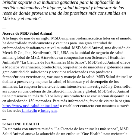
brindar soporte a la industria ganadera para la aplicación de
medidas adecuadas de higiene, salud integral y bienestar de las
reses de donde proviene una de las proteínas más consumidas en
México y el mundo”.
—
Acerca de MSD Salud Animal
A lo largo de más de un siglo, MSD, empresa biofarmacéutica líder en el mundo,
ha desarrollado medicamentos y vacunas para una gran cantidad de
enfermedades desafiantes a nivel mundial. MSD Salud Animal, una división de
Merck & Co., Inc., Kenilworth, N.J., USA, es la unidad de negocio de salud
animal global de MSD. A través de su compromiso con Science of Healthier
Animals® “La Ciencia de los Animales Más Sanos”, MSD Salud Animal ofrece
a Médicos Veterinarios, productores, propietarios de mascotas y gobiernos una
gran cantidad de soluciones y servicios relacionados con productos
farmacéuticos veterinarios, vacunas y manejo de la salud. MSD Salud Animal se
dedica a preservar y mejorar la salud, el bienestar y el desempeño de los
animales. La empresa invierte de forma intensiva en Investigación y Desarrollo,
así como en una cadena de distribución moderna y global. MSD Salud Animal
tiene presencia en más de 50 países y sus productos se encuentran disponibles
en alrededor de 150 mercados. Para más información, favor de visitar la página
https://www.msd-salud-animal.mx/
o establecer contacto con nosotros a través
de las redes
LinkedIn
e
Instagram
.
—
Sobre ONE HEALTH
En sintonía con nuestra misión “La Ciencia de los animales más sanos”, MSD
Salud Animal apoya la adopción de un enfoque “One Health” para mejorar la