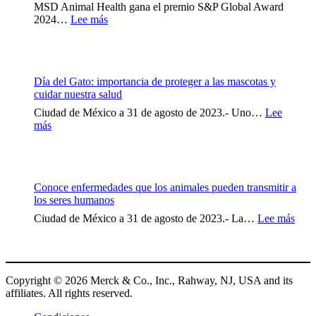
MSD Animal Health gana el premio S&P Global Award
:
2024…
Lee más
BRAVECTO®
inyectable
gana
el
Día del Gato: importancia de proteger a las mascotas y
premio
cuidar nuestra salud
S&P
Global
Ciudad de México a 31 de agosto de 2023.- Uno…
Lee
2024
:
más
al
Día
mejor
del
producto
Gato:
nuevo
importancia
para
Conoce enfermedades que los animales pueden transmitir a
de
animales
los seres humanos
proteger
de
a
:
Ciudad de México a 31 de agosto de 2023.- La…
Lee más
compañía
las
Con
mascotas
enfe
y
que
cuidar
los
nuestra
Copyright © 2026 Merck & Co., Inc., Rahway, NJ, USA and its
anim
salud
affiliates. All rights reserved.
pued
trans