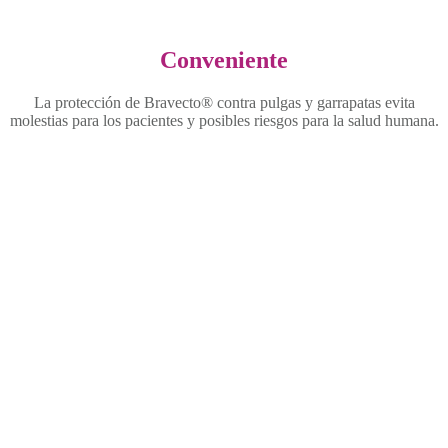
Conveniente
La protección de Bravecto® contra pulgas y garrapatas evita
molestias para los pacientes y posibles riesgos para la salud humana.
1 inyección – 1 año de
protección