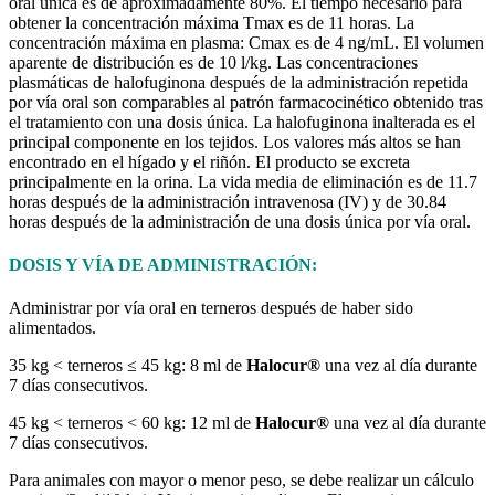
oral única es de aproximadamente 80%. El tiempo necesario para
obtener la concentración máxima Tmax es de 11 horas. La
concentración máxima en plasma: Cmax es de 4 ng/mL. El volumen
aparente de distribución es de 10 l/kg. Las concentraciones
plasmáticas de halofuginona después de la administración repetida
por vía oral son comparables al patrón farmacocinético obtenido tras
el tratamiento con una dosis única. La halofuginona inalterada es el
principal componente en los tejidos. Los valores más altos se han
encontrado en el hígado y el riñón. El producto se excreta
principalmente en la orina. La vida media de eliminación es de 11.7
horas después de la administración intravenosa (IV) y de 30.84
horas después de la administración de una dosis única por vía oral.
DOSIS Y VÍA DE ADMINISTRACIÓN:
Administrar por vía oral en terneros después de haber sido
alimentados.
35 kg < terneros ≤ 45 kg: 8 ml de
Halocur
®
una vez al día durante
7 días consecutivos.
45 kg < terneros < 60 kg: 12 ml de
Halocur
®
una vez al día durante
7 días consecutivos.
Para animales con mayor o menor peso, se debe realizar un cálculo