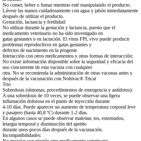
No comer, beber o fumar mientras esté manipulando el producto.
Lávese las manos cuidadosamente con agua y jabón inmediatamente
después de utilizar el producto.
Gestación, lactancia y fertilidad:
No utilizar durante la gestación y lactancia, puesto que el
medicamento veterinario no ha sido investigado en
gatas gestantes o en lactación. El virus FPL vivo puede producir
problemas reproductivos en gatas gestantes y
defectos de nacimiento en la progenie
Interacción con otros medicamentos y otras formas de interacción:
No existe información disponible sobre la seguridad y eficacia del
uso concurrente de esta vacuna con cualquier
otra. No se recomienda la administración de otras vacunas antes y
después de la vacunación con Nobivac® Tricat
Trio
Sobredosis (síntomas, procedimientos de emergencia y antídotos):
A una sobredosis de 10 veces, se puede observar una ligera
inflamación dolorosa en el punto de inyección durante
4-10 días. Puede aparecer un aumento de temperatura corporal leve
y pasajero (hasta 40,8 ºC) durante 1-2 días.
En algunos casos se puede observar malestar, tos, estornudos,
letargia temporal y disminución del apetito
durante unos pocos días después de la vacunación.
Incompatibilidades:
No mezclar con ningún otro medicamento veterinario