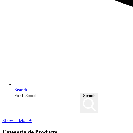
Search
Find
Search
Show sidebar
+
Categoría de Producto