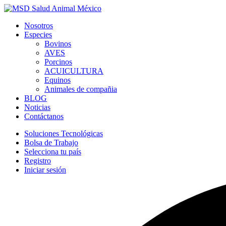
Nosotros
Especies
Bovinos
AVES
Porcinos
ACUICULTURA
Equinos
Animales de compañia
BLOG
Noticias
Contáctanos
Soluciones Tecnológicas
Bolsa de Trabajo
Selecciona tu país
Registro
Iniciar sesión